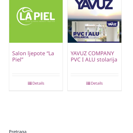
Salon ljepote “La
YAVUZ COMPANY
Piel”
PVC I ALU stolarija
Details
Details
Pretraga