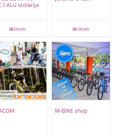
 I ALU stolarija
Details
Details
ACOM
M-BIKE shop