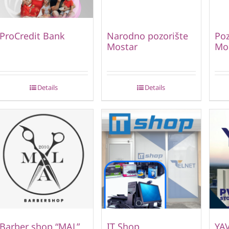
ProCredit Bank
Narodno pozorište
Poz
Mostar
Mo
Details
Details
Barber shop “MAL”
IT Shop
YA