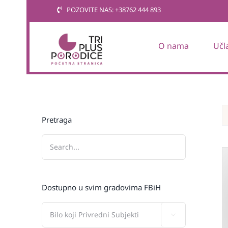
Skip
POZOVITE NAS: +38762 444 893
to
content
O nama
Učl
Pretraga
Dostupno u svim gradovima FBiH
