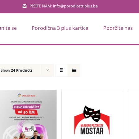
PIŠITE NAM: info@porodicetriplus.ba
anite se
Porodična 3 plus kartica
Podržite nas
Show
24 Products