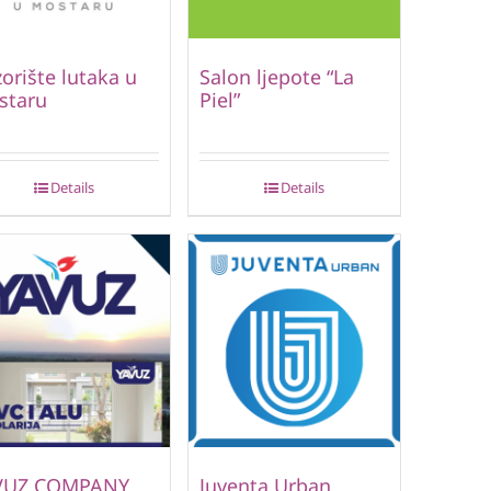
orište lutaka u
Salon ljepote “La
staru
Piel”
Details
Details
VUZ COMPANY
Juventa Urban