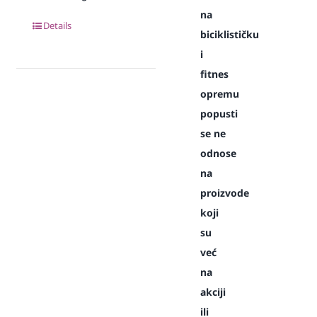
na
Details
biciklističku
i
fitnes
opremu
popusti
se ne
odnose
na
proizvode
koji
su
već
na
akciji
ili