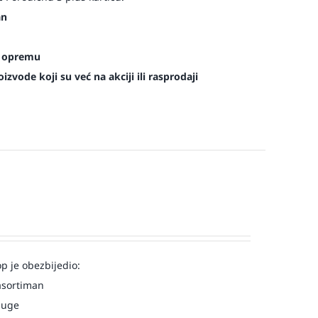
an
es opremu
zvode koji su već na akciji ili rasprodaji
op je obezbijedio:
asortiman
luge