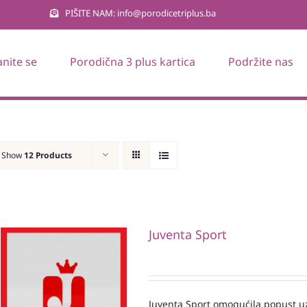
PIŠITE NAM: info@porodicetriplus.ba
anite se
Porodična 3 plus kartica
Podržite nas
Show
12 Products
Juventa Sport
Juventa Sport omogućila popust uz