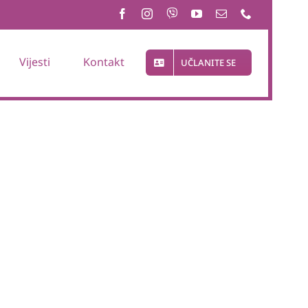
Vijesti
Kontakt
UČLANITE SE