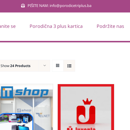
PIŠITE NAM: info@porodicetriplus.ba
anite se
Porodična 3 plus kartica
Podržite nas
Show
24 Products