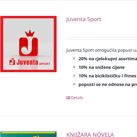
Juventa Sport
Juventa Sport omogućila popust uz
20% na cjelokupni asortim
10% na snižene cijene
10% na biciklističku i fitn
popusti se ne odnose na proi
Details
KNJIŽARA NOVELA