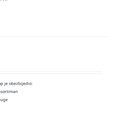
op je obezbijedio:
asortiman
luge