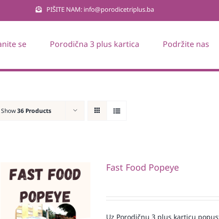
PIŠITE NAM: info@porodicetriplus.ba
anite se
Porodična 3 plus kartica
Podržite nas
Show
36 Products
Fast Food Popeye
Uz Porodičnu 3 plus karticu popus