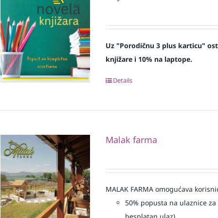
Uz "Porodičnu 3 plus karticu" os
knjižare i 10% na laptope.
Details
Malak farma
MALAK FARMA omogućava korisnicim
50% popusta na ulaznice za 
besplatan ulaz)