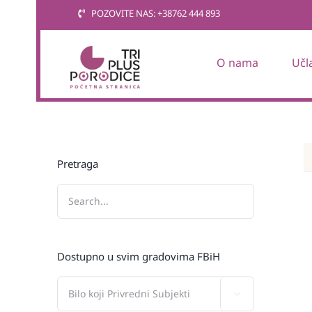
Skip
POZOVITE NAS: +38762 444 893
to
content
O nama
Učl
Pretraga
Dostupno u svim gradovima FBiH
