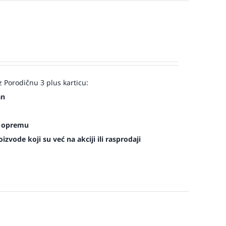
 Porodičnu 3 plus karticu:
an
es opremu
zvode koji su već na akciji ili rasprodaji