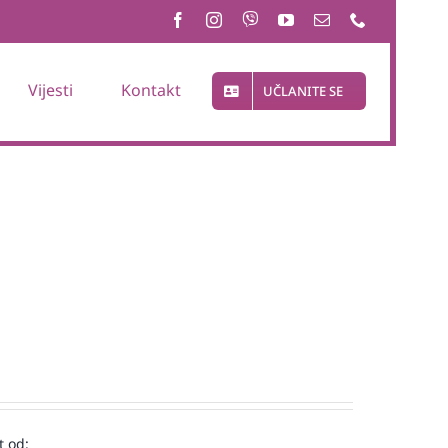
Vijesti
Kontakt
UČLANITE SE
t od: