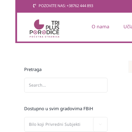
Skip
POZOVITE NAS: +38762 444 893
to
content
O nama
Učl
Pretraga
Dostupno u svim gradovima FBiH
