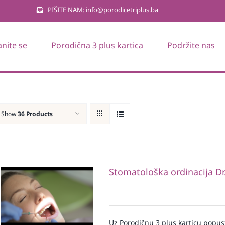
PIŠITE NAM: info@porodicetriplus.ba
anite se
Porodična 3 plus kartica
Podržite nas
Show
36 Products
Stomatološka ordinacija Dr
Uz Porodičnu 3 plus karticu popus