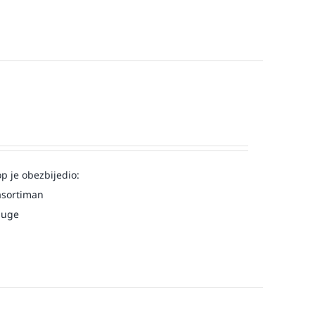
op je obezbijedio:
asortiman
luge