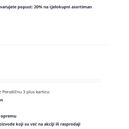
tvarujete popust:
20% na cjelokupni asortiman
 Porodičnu 3 plus karticu:
an
es opremu
zvode koji su već na akciji ili rasprodaji