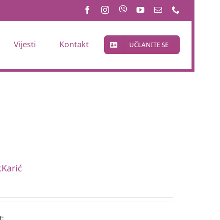
Vijesti
Kontakt
UČLANITE SE
.Karić
t: