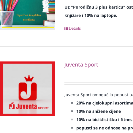
Uz "Porodičnu 3 plus karticu" os
knjižare i 10% na laptope.
Details
Juventa Sport
Juventa Sport omogućila popust uz
20% na cjelokupni asortim
10% na snižene cijene
10% na biciklističku i fitn
popusti se ne odnose na proi