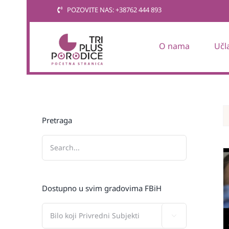
Skip
POZOVITE NAS: +38762 444 893
to
content
O nama
Učl
Pretraga
Dostupno u svim gradovima FBiH
