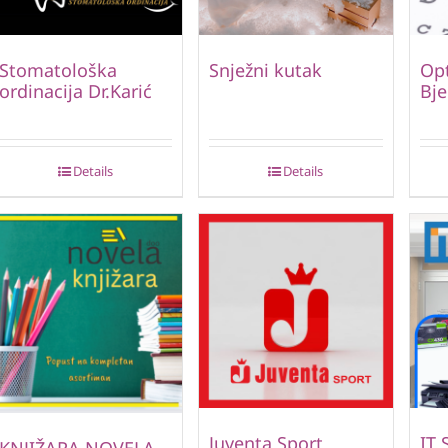
Stomatološka
Snježni kutak
Opt
ordinacija Dr.Karić
Bje
Details
Details
Juventa Sport
IT 
KNJIŽARA NOVELA