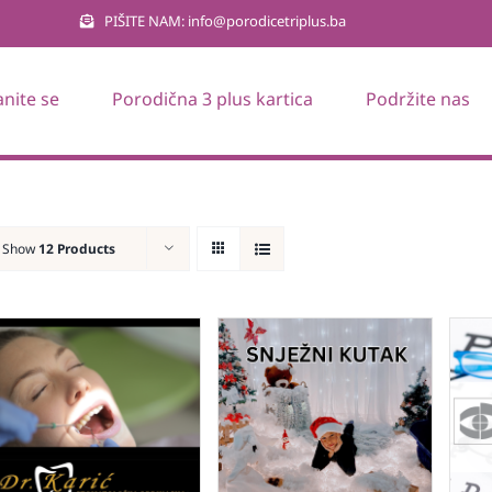
PIŠITE NAM: info@porodicetriplus.ba
anite se
Porodična 3 plus kartica
Podržite nas
Show
12 Products