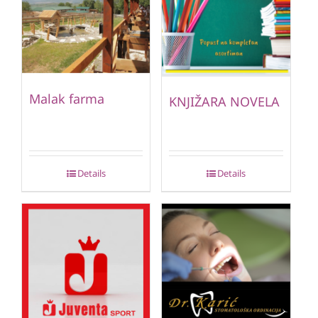
Malak farma
KNJIŽARA NOVELA
Details
Details