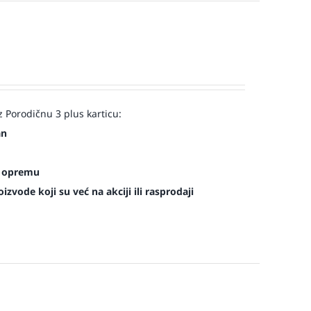
 Porodičnu 3 plus karticu:
an
es opremu
zvode koji su već na akciji ili rasprodaji