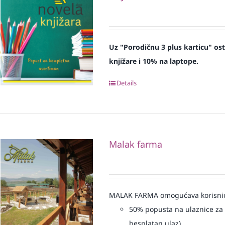
Uz "Porodičnu 3 plus karticu" os
knjižare i 10% na laptope.
Details
Malak farma
MALAK FARMA omogućava korisnicim
50% popusta na ulaznice za 
besplatan ulaz)