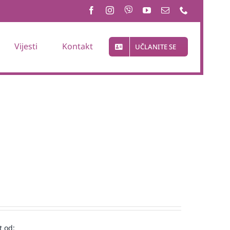
Vijesti
Kontakt
UČLANITE SE
t od: