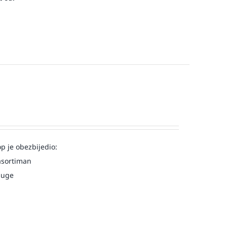
op je obezbijedio:
asortiman
luge