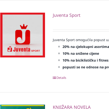
Juventa Sport
Juventa Sport omogućila popust uz
20% na cjelokupni asortim
10% na snižene cijene
10% na biciklističku i fitn
popusti se ne odnose na proi
Details
KNJIŽARA NOVELA