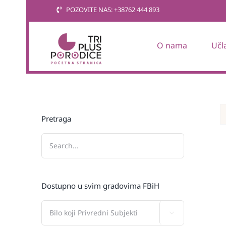
Skip
POZOVITE NAS: +38762 444 893
to
content
O nama
Učl
Pretraga
Dostupno u svim gradovima FBiH
