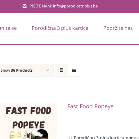
PIŠITE NAM: info@porodicetriplus.ba
anite se
Porodična 3 plus kartica
Podržite nas
Show
36 Products
Fast Food Popeye
Uz Porodičnu 3 plus karticu popus