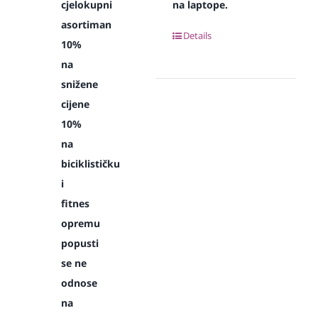
cjelokupni
na laptope.
asortiman
Details
10%
na
snižene
cijene
10%
na
biciklističku
i
fitnes
opremu
popusti
se ne
odnose
na