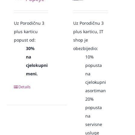
Uz Porodičnu 3
Uz Porodičnu 3
plus karticu
plus karticu, IT
popust od:
shop je
30%
obezbijedio:
na
10%
cjelokupni
popusta
meni.
na
cjelokupni
Details
asortiman
20%
popusta
na
servisne
usluge