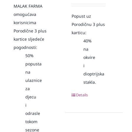
MALAK FARMA
omogućava
Popust uz
korisnicima
Porodičnu 3 plus
Porodične 3 plus
karticu:
kartice sljedeće
40%
pogodnosti:
na
50%
okvire
popusta
i
na
dioptrijska
ulaznice
stakla.
za
Details
djecu
i
odrasle
tokom
sezone