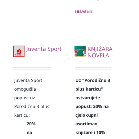
Details
Juventa Sport
KNJIŽARA
NOVELA
Juventa Sport
Uz "Porodičnu 3
omogućila
plus karticu"
popust uz
ostvarujete
Porodičnu 3 plus
popust:
20% na
karticu:
cjelokupni
20%
asortiman
na
knjižare i 10%