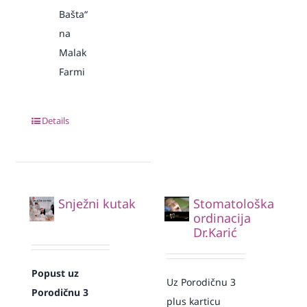
Bašta“
na
Malak
Farmi
Details
Snježni kutak
Stomatološka
ordinacija
Dr.Karić
Popust uz
Uz Porodičnu 3
Porodičnu 3
plus karticu