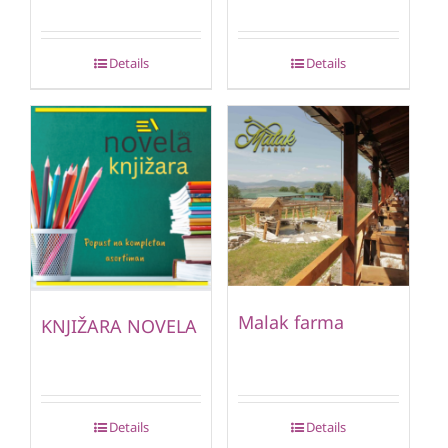
Details
Details
Malak farma
KNJIŽARA NOVELA
Details
Details