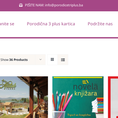
PIŠITE NAM: info@porodicetriplus.ba
anite se
Porodična 3 plus kartica
Podržite nas
Show
36 Products