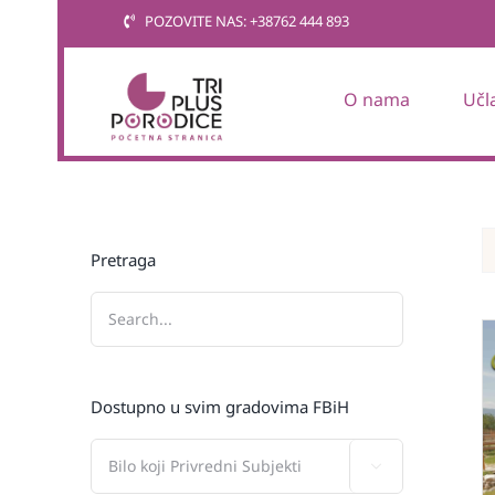
Skip
POZOVITE NAS: +38762 444 893
to
content
O nama
Učl
Pretraga
Dostupno u svim gradovima FBiH
