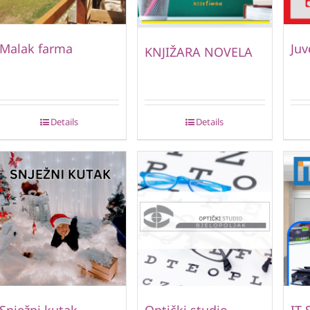
Malak farma
Juv
KNJIŽARA NOVELA
Details
Details
Snježni kutak
Optički studio
IT 