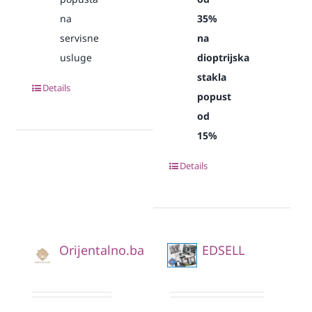
na
35%
servisne
na
usluge
dioptrijska
stakla
Details
popust
od
15%
Details
Orijentalno.ba
EDSELL