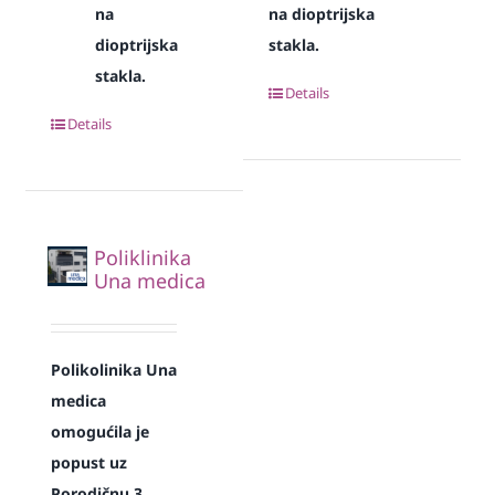
na
na dioptrijska
dioptrijska
stakla.
stakla.
Details
Details
Poliklinika
Una medica
Polikolinika Una
medica
omogućila je
popust uz
Porodičnu 3