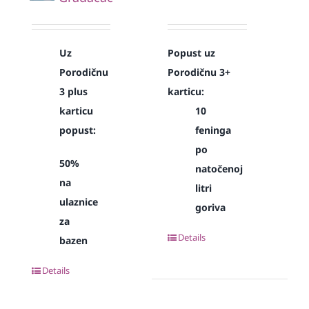
Uz
Popust uz
Porodičnu
Porodičnu 3+
3 plus
karticu:
karticu
10
popust:
feninga
po
50%
natočenoj
na
litri
ulaznice
goriva
za
Details
bazen
Details