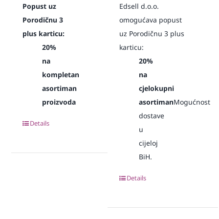
Popust uz
Edsell d.o.o.
Porodičnu 3
omogućava popust
plus karticu:
uz Porodičnu 3 plus
20%
karticu:
na
20%
kompletan
na
asortiman
cjelokupni
proizvoda
asortiman
Mogućnost
dostave
Details
u
cijeloj
BiH.
Details