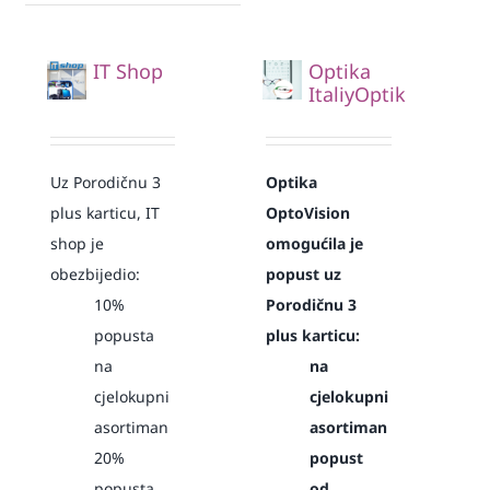
IT Shop
Optika
ItaliyOptik
Uz Porodičnu 3
Optika
plus karticu, IT
OptoVision
shop je
omogućila je
obezbijedio:
popust uz
10%
Porodičnu 3
popusta
plus karticu:
na
na
cjelokupni
cjelokupni
asortiman
asortiman
20%
popust
popusta
od