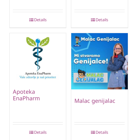
Details
Details
Apoteka
EnaPharm
Malac genijalac
Details
Details