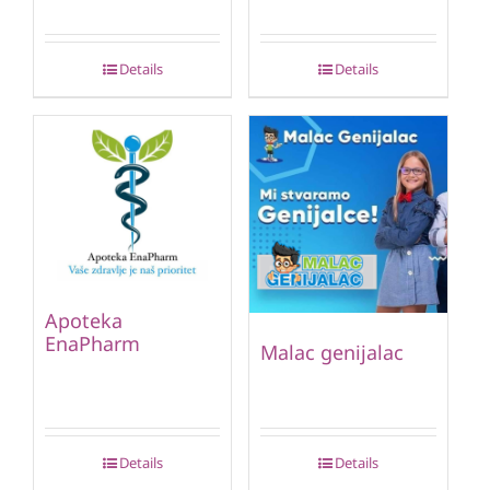
Details
Details
Apoteka
EnaPharm
Malac genijalac
Details
Details