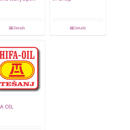
Details
Details
A OIL