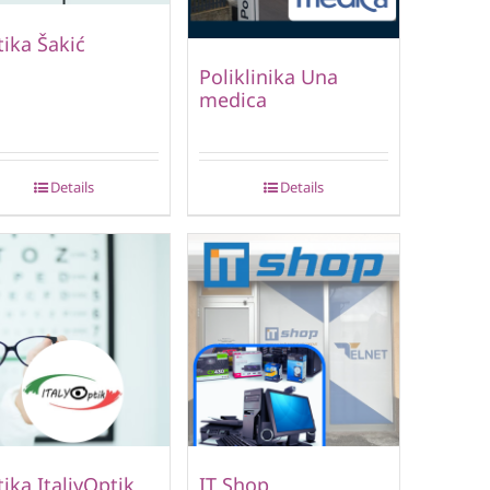
ika Šakić
Poliklinika Una
medica
Details
Details
ika ItaliyOptik
IT Shop