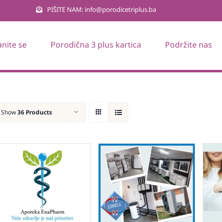
PIŠITE NAM: info@porodicetriplus.ba
anite se
Porodična 3 plus kartica
Podržite nas
Show
36 Products