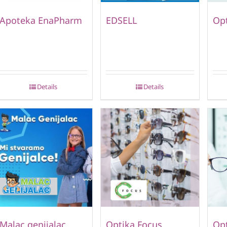
Apoteka EnaPharm
EDSELL
Opt
Details
Details
Malac genijalac
Optika Focus
Opt