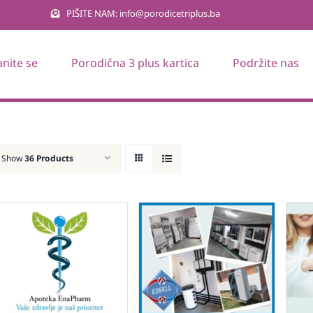
PIŠITE NAM: info@porodicetriplus.ba
anite se
Porodična 3 plus kartica
Podržite nas
Show
36 Products