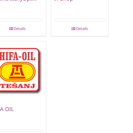
Details
Details
A OIL