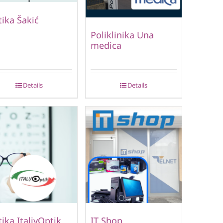
ika Šakić
Poliklinika Una
medica
Details
Details
ika ItaliyOptik
IT Shop