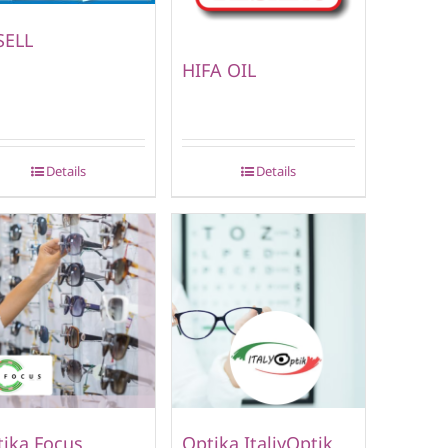
SELL
HIFA OIL
Details
Details
ika Focus
Optika ItaliyOptik