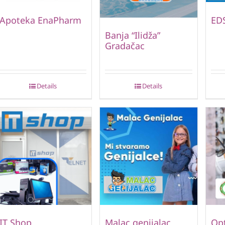
Apoteka EnaPharm
ED
Banja “Ilidža”
Gradačac
Details
Details
IT Shop
Malac genijalac
Opt