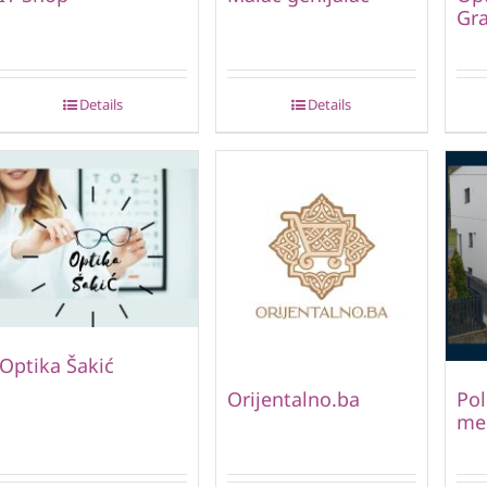
Gr
Details
Details
Optika Šakić
Orijentalno.ba
Pol
me