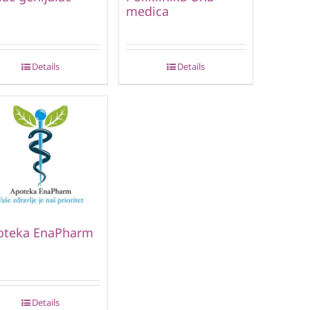
medica
Details
Details
oteka EnaPharm
Details