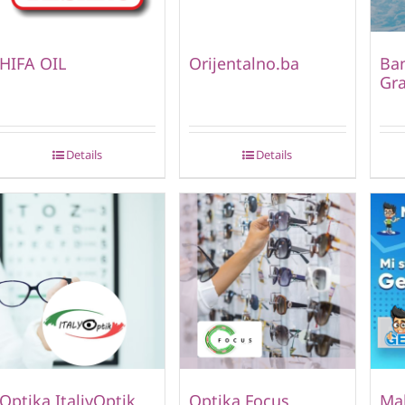
HIFA OIL
Orijentalno.ba
Ban
Gr
Details
Details
Optika ItaliyOptik
Optika Focus
Mal