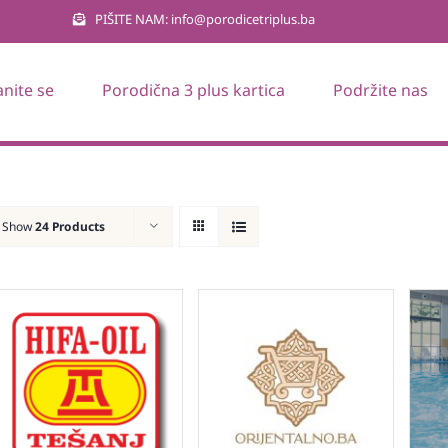
PIŠITE NAM: info@porodicetriplus.ba
anite se
Porodična 3 plus kartica
Podržite nas
Show
24 Products