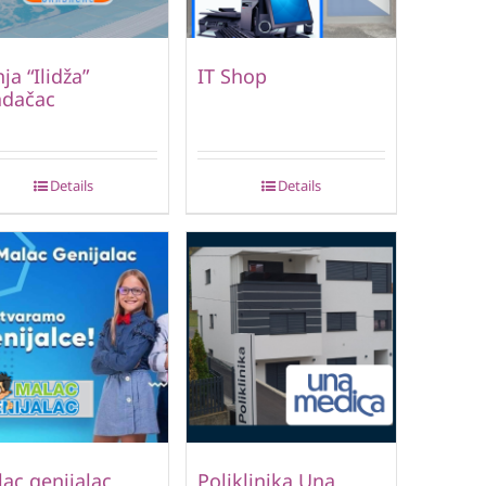
ja “Ilidža”
IT Shop
adačac
Details
Details
ac genijalac
Poliklinika Una