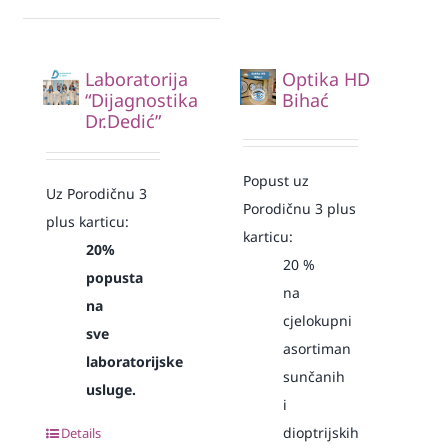
Laboratorija
Optika HD
“Dijagnostika
Bihać
Dr.Dedić”
Popust uz
Uz Porodičnu 3
Porodičnu 3 plus
plus karticu:
karticu:
20%
20 %
popusta
na
na
cjelokupni
sve
asortiman
laboratorijske
sunčanih
usluge.
i
dioptrijskih
Details