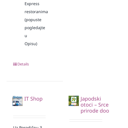
Express
restoranima
(popuste
pogledajte
u
Opisu)
Details
IT Shop
Japodski
otoci – Srce
prirode doo
Uz Porodičnu 3