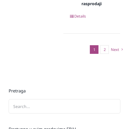
rasprodaji
Details
1
2
Next
Pretraga