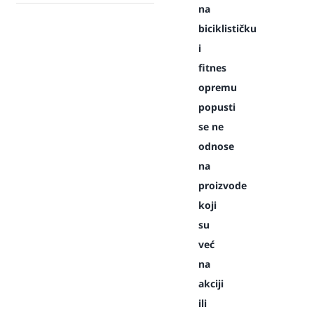
na
biciklističku
i
fitnes
opremu
popusti
se ne
odnose
na
proizvode
koji
su
već
na
akciji
ili