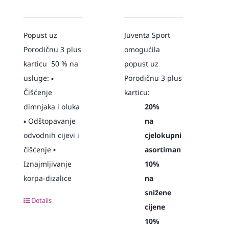
Popust uz
Juventa Sport
Porodičnu 3 plus
omogućila
karticu 50 % na
popust uz
usluge: ▪️
Porodičnu 3 plus
Čišćenje
karticu:
dimnjaka i oluka
20%
▪️ Odštopavanje
na
odvodnih cijevi i
cjelokupni
čišćenje ▪️
asortiman
Iznajmljivanje
10%
korpa-dizalice
na
snižene
Details
cijene
10%