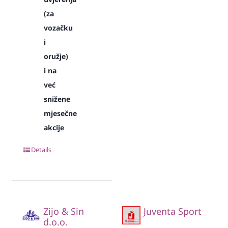
(za
vozačku
i
oružje)
i na
već
snižene
mjesečne
akcije
Details
Zijo & Sin
Juventa Sport
d.o.o.