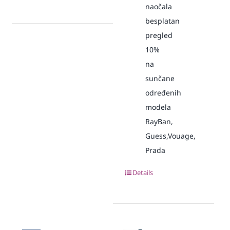
naočala
besplatan
pregled
10%
na
sunčane
određenih
modela
RayBan,
Guess,Vouage,
Prada
Details