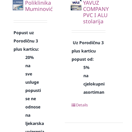
Poliklinika
YAVUZ
Muminović
COMPANY
PVC I ALU
stolarija
Popust uz
Porodičnu 3
Uz Porodičnu 3
plus karticu:
plus karticu
20%
popust od:
na
5%
sve
na
usluge
cjelokupni
popusti
asortiman
se ne
Details
odnose
na
ljekarska
uvjerenja