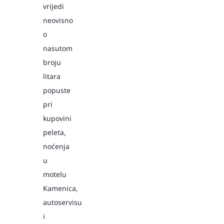
vrijedi
neovisno
o
nasutom
broju
litara
popuste
pri
kupovini
peleta,
noćenja
u
motelu
Kamenica,
autoservisu
i