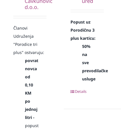
Čavkunović
ured
d.o.o.
Popust uz
Članovi
Porodičnu 3
Udruženja
plus karticu:
"Porodice tri
50%
plus" ostvaruju:
na
povrat
sve
novca
prevodilačke
od
usluge
0,10
Details
KM
po
jednoj
litri -
popust