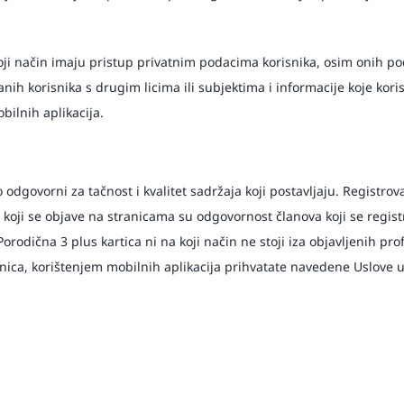
 koji način imaju pristup privatnim podacima korisnika, osim onih p
anih korisnika s drugim licima ili subjektima i informacije koje koris
bilnih aplikacija.
odgovorni za tačnost i kvalitet sadržaja koji postavljaju. Registrov
koji se objave na stranicama su odgovornost članova koji se regist
Porodična 3 plus kartica ni na koji način ne stoji iza objavljenih pro
ca, korištenjem mobilnih aplikacija prihvatate navedene Uslove u c