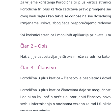
Za vrijeme korištenja Porodična tri plus kartica stranic
Porodična tri plus kartica zadržava pravo promjene s
ovog web sajta i kao takve se odnose na sve dosadašnje
izmjenama Uslova, zbog čega preporučujemo redovno p
Svi korisnici stranica i mobilnih aplikacija prihvataju
Član 2 – Opis
Naš cilj je uspostavljanje široke mreže saradnika kak
Član 3 – Članstvo
Porodična 3 plus kartica – članstvo je besplatno i dovolj
Porodična 3 plus kartica članovima daje se mogućnost re
i da ni na koji način neće zloupotrijebiti članstvo, n
svrhu informisanja o novinama vezano za rad i funkcio
smatra potrebnim.