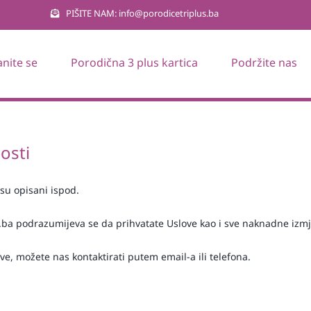
PIŠITE NAM: info@porodicetriplus.ba
anite se
Porodična 3 plus kartica
Podržite nas
nosti
 su opisani ispod.
s.ba podrazumijeva se da prihvatate Uslove kao i sve naknadne izm
ve, možete nas kontaktirati putem email-a ili telefona.