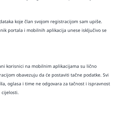
odataka koje član svojom registracijom sam upiše.
nik portala i mobilnih aplikacija unese isključivo se
ani korisnici na mobilnim aplikacijama su lično
racijom obavezuju da će postaviti tačne podatke. Svi
fila, oglasa i time ne odgovara za tačnost i ispravnost
ijelosti.