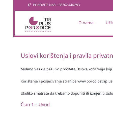
Skip
POZOVITE NAS: +38762 444 893
to
content
O nama
Učl
Uslovi korištenja i pravila privat
Molimo Vas da pažljivo pročitate Uslove korištenja koji
Korištenje i posjećivanje stranice www.porodicetriplu
Ukoliko smatrate da trebamo dopuniti ili izmjeniti Uslo
Član 1 – Uvod