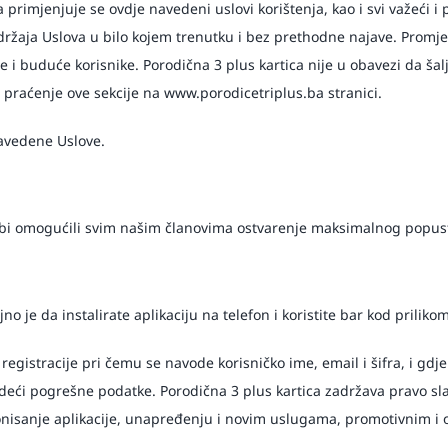
a primjenjuje se ovdje navedeni uslovi korištenja, kao i svi važeći i 
adržaja Uslova u bilo kojem trenutku i bez prethodne najave. Prom
 i buduće korisnike. Porodična 3 plus kartica nije u obavezi da šal
raćenje ove sekcije na www.porodicetriplus.ba stranici.
 navedene Uslove.
o bi omogućili svim našim članovima ostvarenje maksimalnog popust
no je da instalirate aplikaciju na telefon i koristite bar kod prilik
gistracije pri čemu se navode korisničko ime, email i šifra, i gdje 
avodeći pogrešne podatke. Porodična 3 plus kartica zadržava pravo sl
nisanje aplikacije, unapređenju i novim uslugama, promotivnim i o