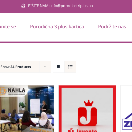
PIŠITE NAM: info@porodicetriplus.ba
anite se
Porodična 3 plus kartica
Podržite nas
Show
24 Products