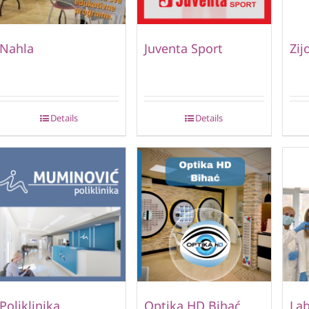
Nahla
Juventa Sport
Zij
Details
Details
Poliklinika
Optika HD Bihać
Lab