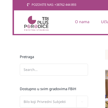
Skip
POZOVITE NAS: +38762 444 893
to
content
O nama
Učl
Pretraga
Dostupno u svim gradovima FBiH
