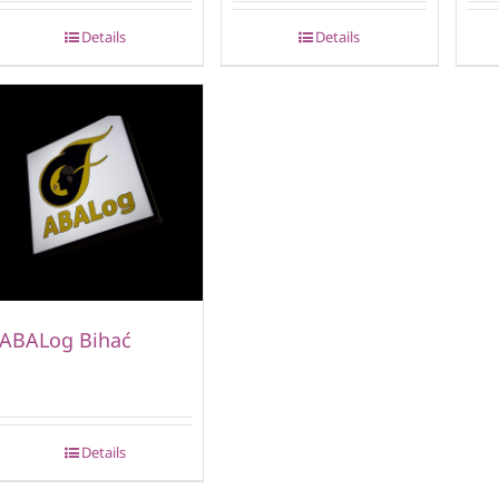
Details
Details
ABALog Bihać
Details