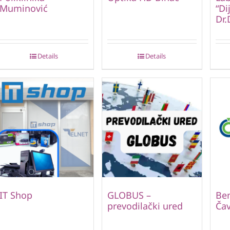
Muminović
“Di
Dr.
Details
Details
IT Shop
GLOBUS –
Be
prevodilački ured
Čav