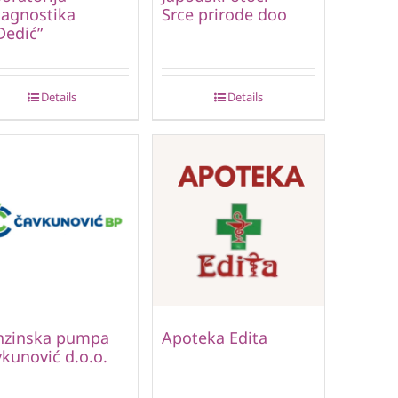
jagnostika
Srce prirode doo
Dedić”
Details
Details
nzinska pumpa
Apoteka Edita
kunović d.o.o.