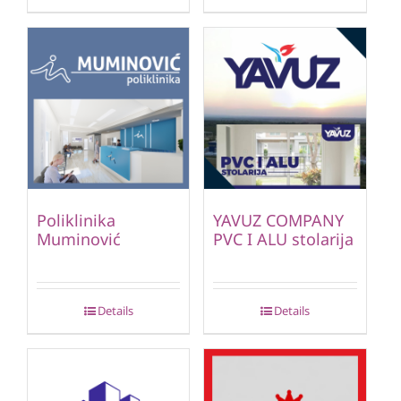
Poliklinika
YAVUZ COMPANY
Muminović
PVC I ALU stolarija
Details
Details