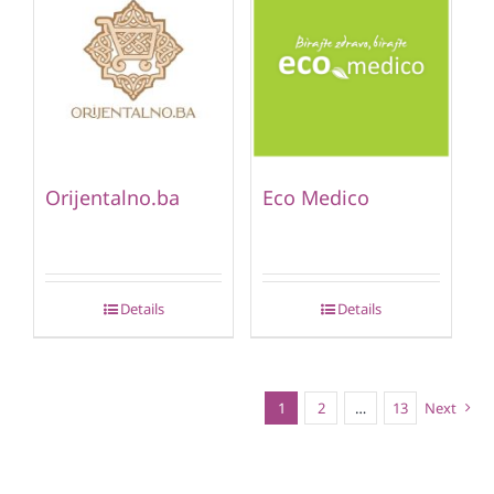
Orijentalno.ba
Eco Medico
Details
Details
1
2
…
13
Next