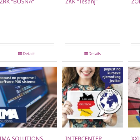
ŽRK “BOSNA”
ŽKK “Tešanj”
ŽOK
Details
Details
IMA SOLUTIONS
INTERCENTER
XXL