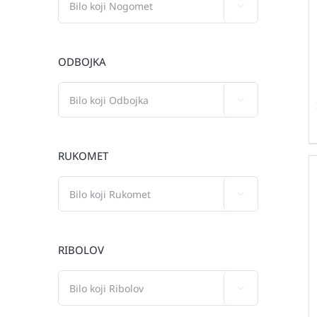

ODBOJKA

RUKOMET

RIBOLOV
