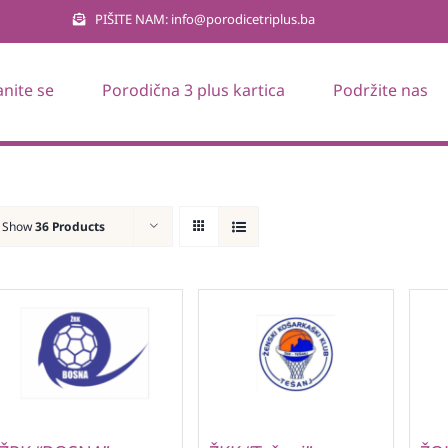
PIŠITE NAM: info@porodicetriplus.ba
anite se
Porodična 3 plus kartica
Podržite nas
Show
36 Products