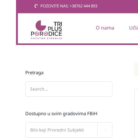
Skip
POZOVITE NAS: +38762 444 893
to
content
O nama
Učl
Pretraga
Dostupno u svim gradovima FBiH
