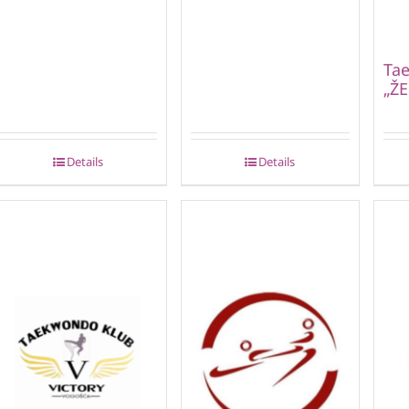
Ta
„ŽE
Details
Details