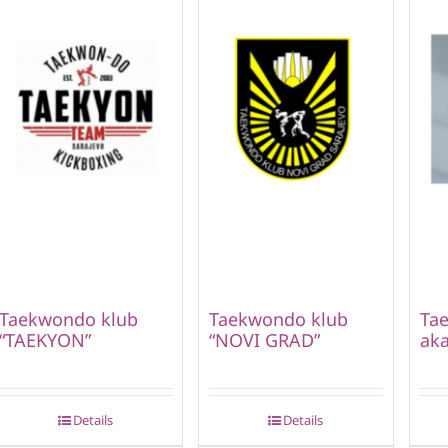
Taekwondo klub
Taekwondo klub
Ta
“TAEKYON”
“NOVI GRAD”
aka
Details
Details