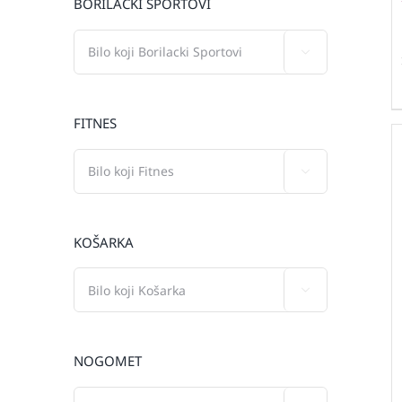
BORILAČKI SPORTOVI

FITNES

KOŠARKA

NOGOMET