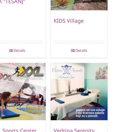
 “TEŠANJ”
KIDS Village
Details
Details
 Sports Center
Vedrina Serenity