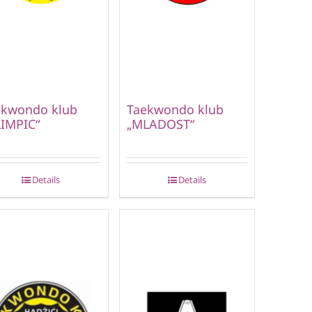
ekwondo klub
Taekwondo klub
IMPIC“
„MLADOST“
Details
Details