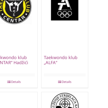
ekwondo klub
Taekwondo klub
NTAR“ Hadžići
„ALFA“
Details
Details