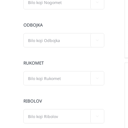

ODBOJKA

RUKOMET

RIBOLOV
