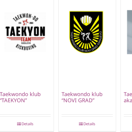
Taekwondo klub
Taekwondo klub
Ta
“TAEKYON”
“NOVI GRAD”
aka
Details
Details