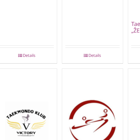
Ta
„ŽE
Details
Details