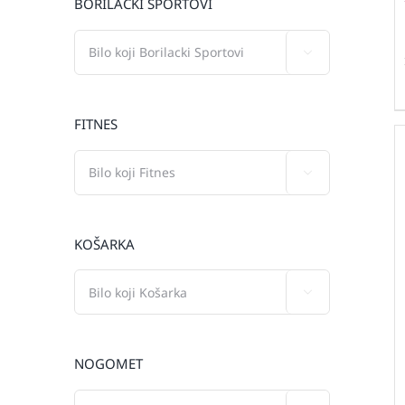
BORILAČKI SPORTOVI

FITNES

KOŠARKA

NOGOMET