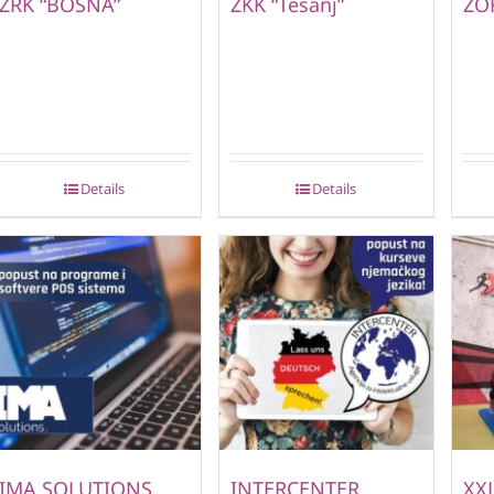
ŽRK “BOSNA”
ŽKK “Tešanj”
ŽOK
Details
Details
IMA SOLUTIONS
INTERCENTER
XXL