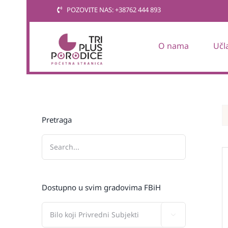
Skip
POZOVITE NAS: +38762 444 893
to
content
O nama
Učl
Pretraga
Dostupno u svim gradovima FBiH
