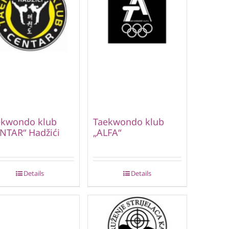
ekwondo klub
Taekwondo klub
NTAR“ Hadžići
„ALFA“
Details
Details