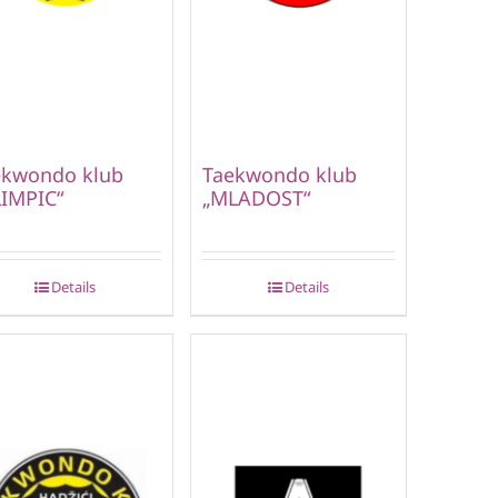
ekwondo klub
Taekwondo klub
IMPIC“
„MLADOST“
Details
Details