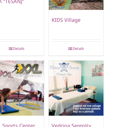
 “TEŠANJ”
KIDS Village
Details
Details
 Sports Center
Vedrina Serenity