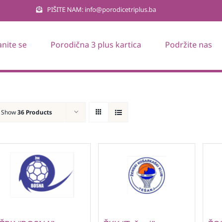
PIŠITE NAM: info@porodicetriplus.ba
anite se
Porodična 3 plus kartica
Podržite nas
Show
36 Products