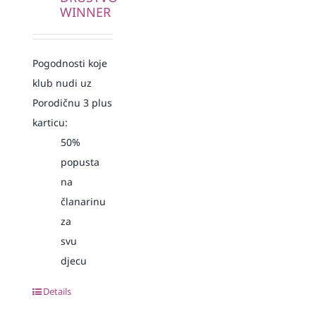
WINNER
Pogodnosti koje
klub nudi uz
Porodičnu 3 plus
karticu:
50%
popusta
na
članarinu
za
svu
djecu
Details