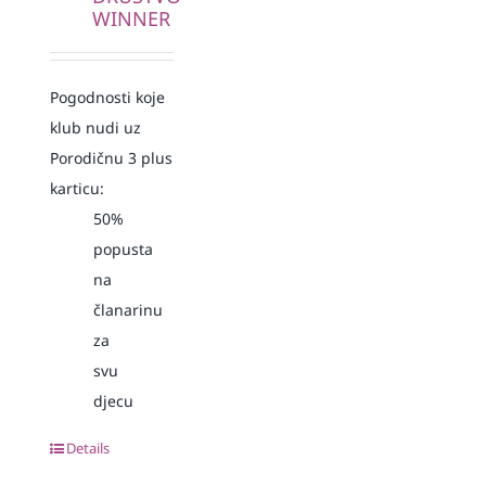
WINNER
Pogodnosti koje
klub nudi uz
Porodičnu 3 plus
karticu:
50%
popusta
na
članarinu
za
svu
djecu
Details