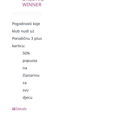
WINNER
Pogodnosti koje
klub nudi uz
Porodičnu 3 plus
karticu:
50%
popusta
na
članarinu
za
svu
djecu
Details