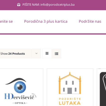
PIŠITE NAM: info@porodicetriplus.ba
anite se
Porodična 3 plus kartica
Podržite nas
Show
24 Products