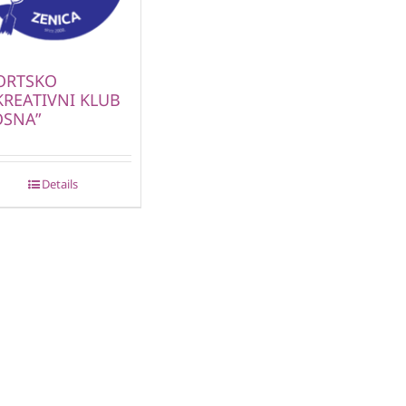
ORTSKO
KREATIVNI KLUB
OSNA”
Details