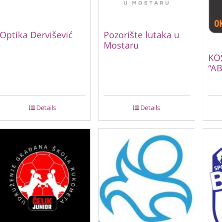
Optika Dervišević
Pozorište lutaka u
Mostaru
KO
“A
Details
Details