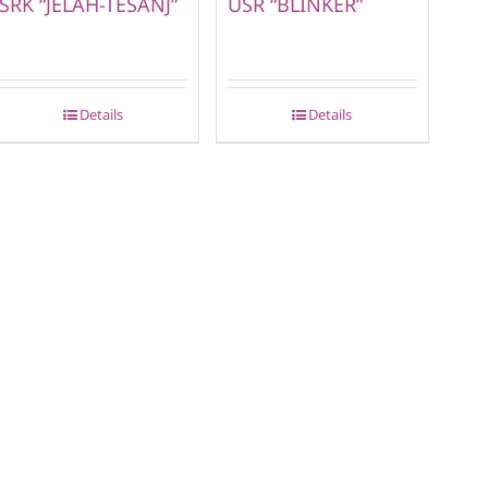
SRK “JELAH-TEŠANJ”
USR “BLINKER”
Details
Details