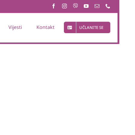
Vijesti
Kontakt
UČLANITE SE