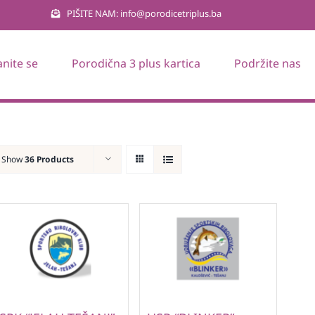
PIŠITE NAM: info@porodicetriplus.ba
anite se
Porodična 3 plus kartica
Podržite nas
Show
36 Products