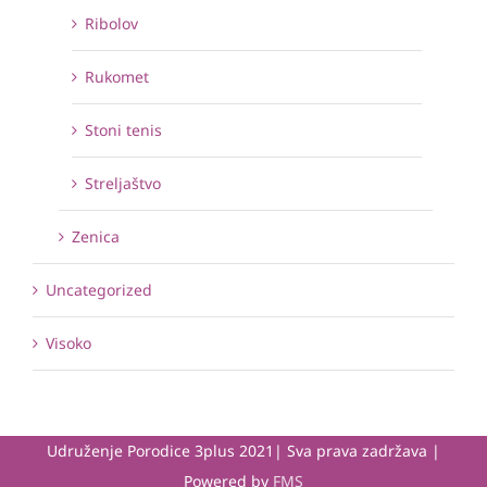
Ribolov
Rukomet
Stoni tenis
Streljaštvo
Zenica
Uncategorized
Visoko
Udruženje Porodice 3plus 2021| Sva prava zadržava |
Powered by
FMS