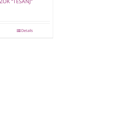
ŽOK “TEŠANJ”
Details