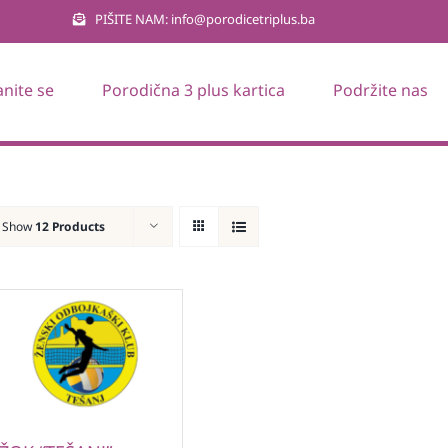
PIŠITE NAM: info@porodicetriplus.ba
anite se
Porodična 3 plus kartica
Podržite nas
Show
12 Products