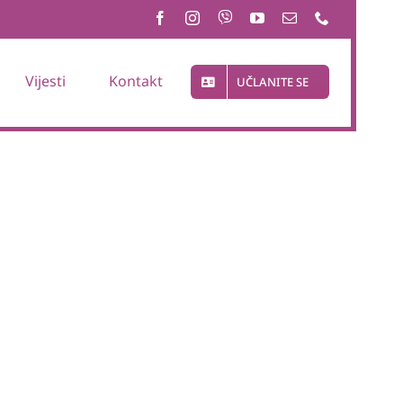
Vijesti
Kontakt
UČLANITE SE