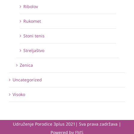
Ribolov
Rukomet
Stoni tenis
Streljaštvo
Zenica
Uncategorized
Visoko
Udruženje Porodice 3plus 2021| Sva prava zadržava |
Powered by
FMS