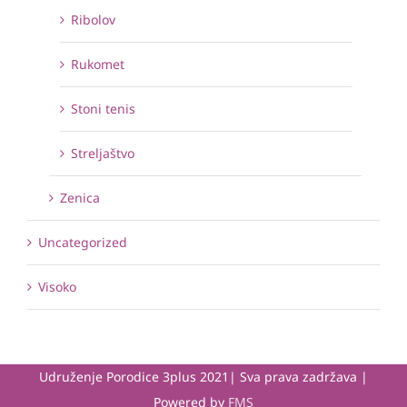
Ribolov
Rukomet
Stoni tenis
Streljaštvo
Zenica
Uncategorized
Visoko
Udruženje Porodice 3plus 2021| Sva prava zadržava |
Powered by
FMS