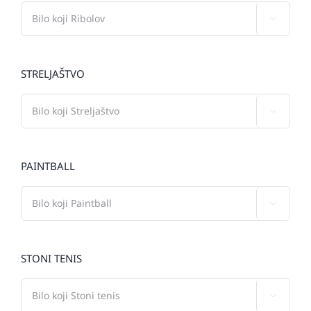

STRELJAŠTVO

PAINTBALL

STONI TENIS
