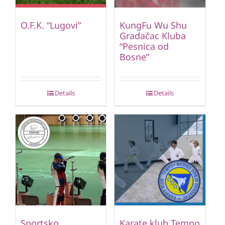
O.F.K. “Lugovi”
KungFu Wu Shu
Gradačac Kluba
“Pesnica od
Bosne”
Details
Details
Sportsko
Karate klub Tempo