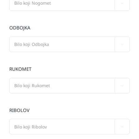

ODBOJKA

RUKOMET

RIBOLOV
