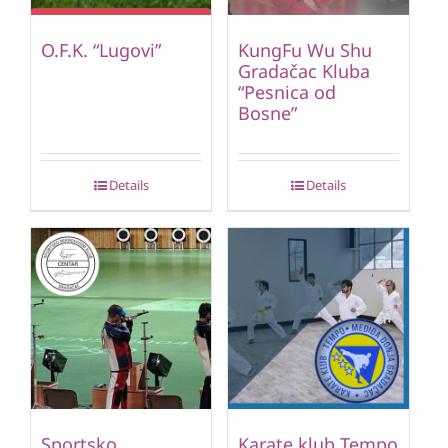
O.F.K. “Lugovi”
KungFu Wu Shu
Gradačac Kluba
“Pesnica od
Bosne”
Details
Details
Sportsko
Karate klub Tempo