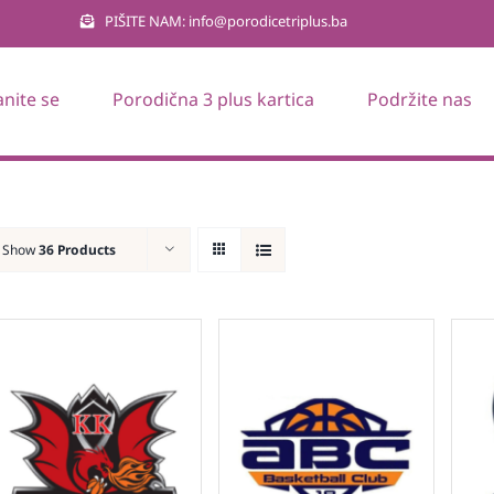
PIŠITE NAM: info@porodicetriplus.ba
anite se
Porodična 3 plus kartica
Podržite nas
Show
36 Products