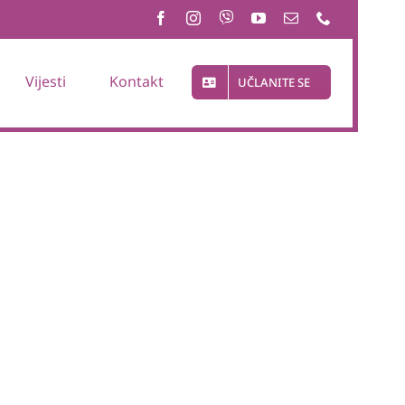
Vijesti
Kontakt
UČLANITE SE