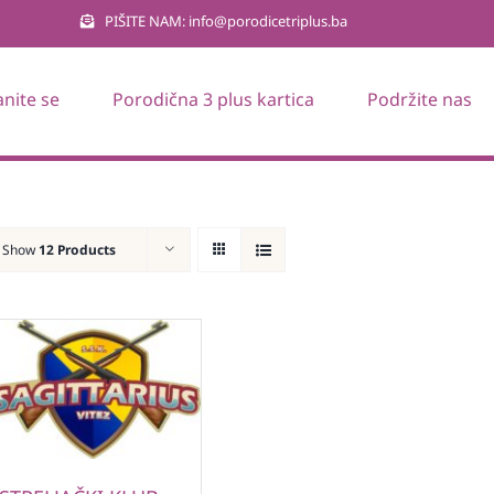
PIŠITE NAM: info@porodicetriplus.ba
anite se
Porodična 3 plus kartica
Podržite nas
Show
12 Products