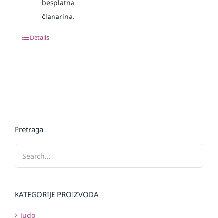
besplatna
članarina.
Details
Pretraga
KATEGORIJE PROIZVODA
Judo