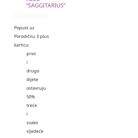
“SAGGITARIUS”
Popust uz
Porodičnu 3 plus
karticu:
prvo
i
drugo
dijete
ostavruju
50%
treće
i
svako
sljedeće