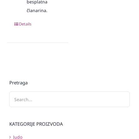
besplatna
članarina.
Details
Pretraga
KATEGORIJE PROIZVODA
Judo