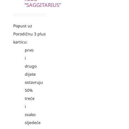
“SAGGITARIUS”
Popust uz
Porodičnu 3 plus
karticu:
prvo
i
drugo
dijete
ostavruju
50%
treće
i
svako
sljedeće