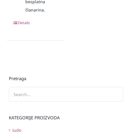
besplatna
članarina.
Details
Pretraga
KATEGORIJE PROIZVODA
Judo