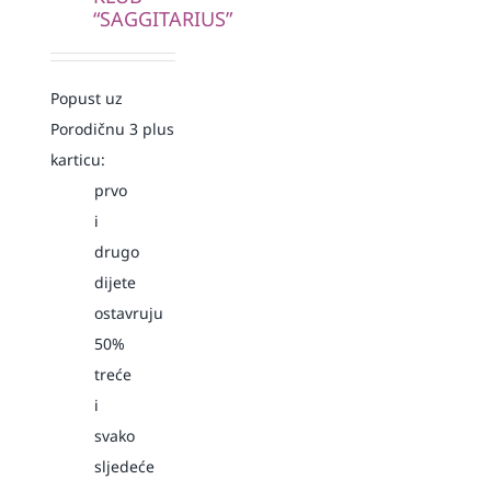
“SAGGITARIUS”
Popust uz
Porodičnu 3 plus
karticu:
prvo
i
drugo
dijete
ostavruju
50%
treće
i
svako
sljedeće