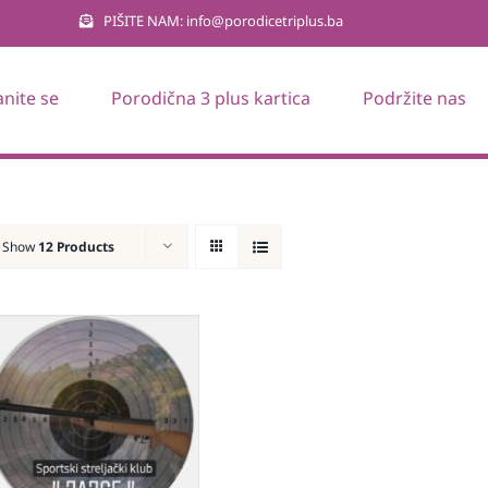
PIŠITE NAM: info@porodicetriplus.ba
anite se
Porodična 3 plus kartica
Podržite nas
Show
12 Products