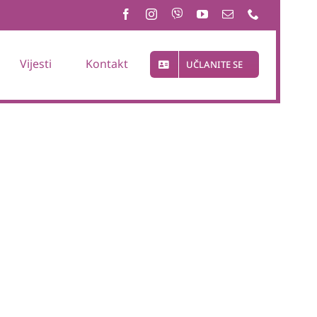
Vijesti
Kontakt
UČLANITE SE