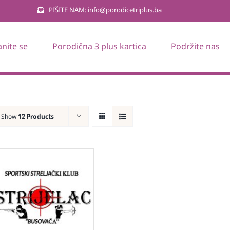
PIŠITE NAM: info@porodicetriplus.ba
anite se
Porodična 3 plus kartica
Podržite nas
Show
12 Products