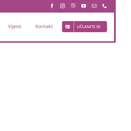
Vijesti
Kontakt
UČLANITE SE