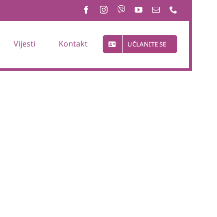
Vijesti
Kontakt
UČLANITE SE