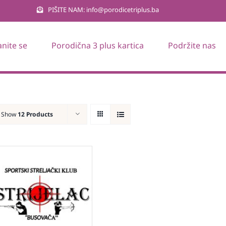
PIŠITE NAM: info@porodicetriplus.ba
anite se
Porodična 3 plus kartica
Podržite nas
Show
12 Products