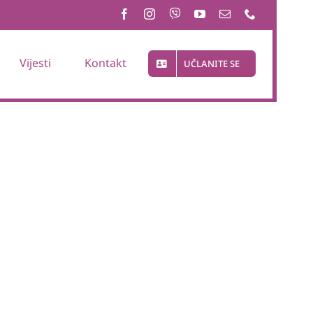
Vijesti
Kontakt
UČLANITE SE