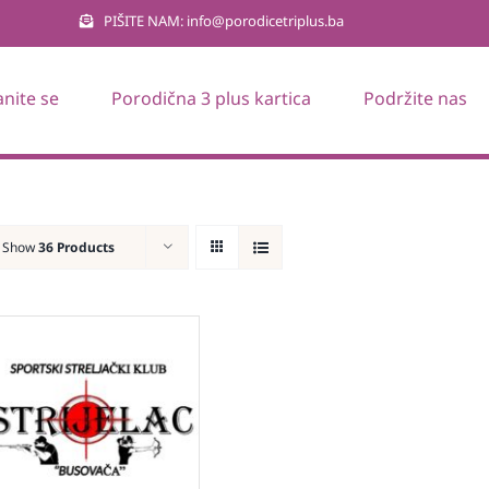
PIŠITE NAM: info@porodicetriplus.ba
anite se
Porodična 3 plus kartica
Podržite nas
Show
36 Products