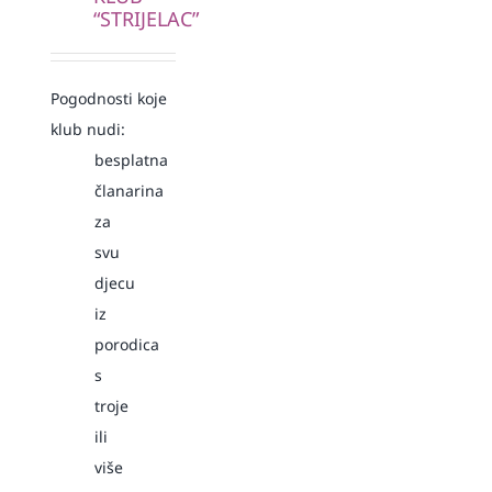
“STRIJELAC”
Pogodnosti koje
klub nudi:
besplatna
članarina
za
svu
djecu
iz
porodica
s
troje
ili
više