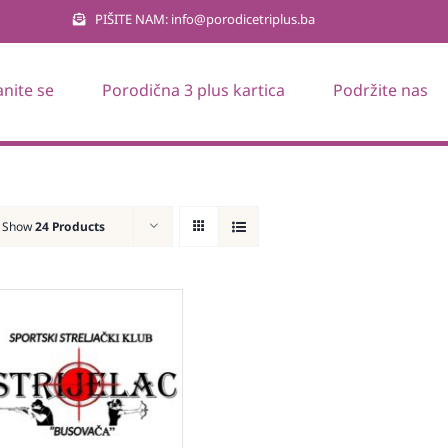
PIŠITE NAM: info@porodicetriplus.ba
anite se
Porodična 3 plus kartica
Podržite nas
Show
24 Products