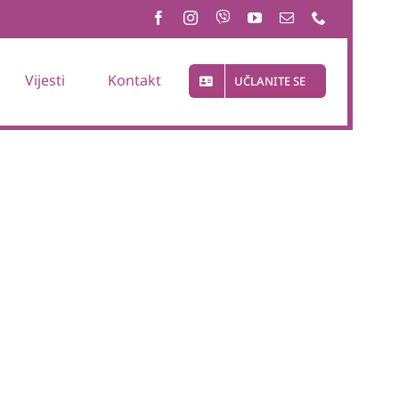
Vijesti
Kontakt
UČLANITE SE