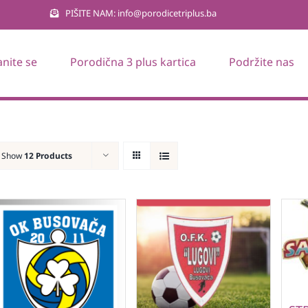
PIŠITE NAM: info@porodicetriplus.ba
anite se
Porodična 3 plus kartica
Podržite nas
Show
12 Products