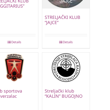
RELJAČKI KLUB
AGGITARIUS”
STRELJAČKI KLUB
“JAJCE”
Details
Details
b sportova
Streljački klub
verzalac
“KALIN” BUGOJNO