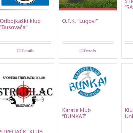
ST
“S
Odbojkaški klub
O.F.K. “Lugovi”
“Busovača”
Details
Details
Karate klub
Klu
“BUNKAI”
Uni
STRELJAČKI KLUB